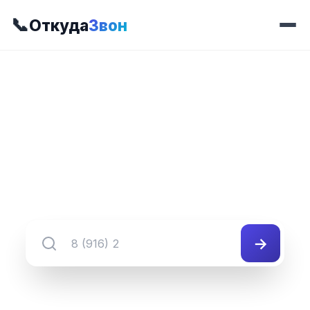
📞
Откуда
Звон
📍 Префикс 252
8 (492) 252-##-##
Группа номеров 8 (492) 252-##-##
→