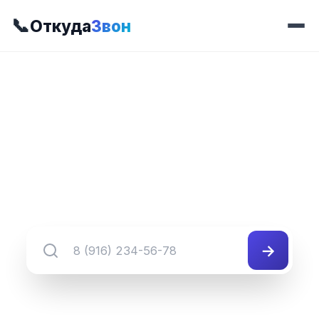
📞
Откуда
Звон
📍 Префикс 450
8 (805) 450-##-##
Группа номеров 8 (805) 450-##-##
→